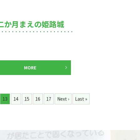
二か月まえの姫路城
MORE
13
14
15
16
17
Next ›
Last »