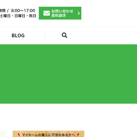
BLOG
search
！